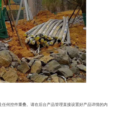
让任何控件重叠。请在后台产品管理直接设置好产品详情的内