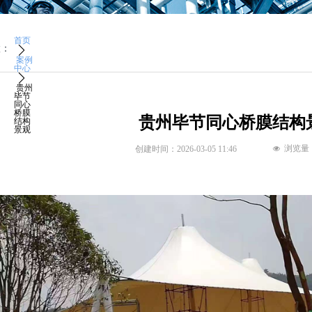
首页
置：
ꄲ
案例
中心
ꄲ
贵州
毕节
同心
桥膜
贵州毕节同心桥膜结构
结构
景观
浏览量
创建时间：
2026-03-05
11:46
넶