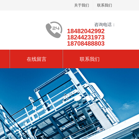
关于我们
联系我们
咨询电话：
18482042992
18244231973
18708488803
在线留言
联系我们