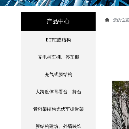
您的位
产品中心
ETFE膜结构
充电桩车棚、停车棚
充气式膜结构
大跨度体育看台，舞台
管桁架结构光伏车棚骨架
膜结构建筑、外墙装饰