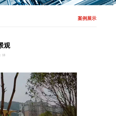
案例展示
景观
：
18