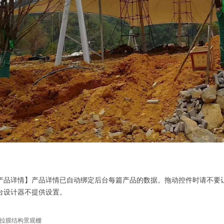
产品详情】产品详情已自动绑定后台每篇产品的数据。拖动控件时请不要
台设计器不提供设置。
拉膜结构景观棚