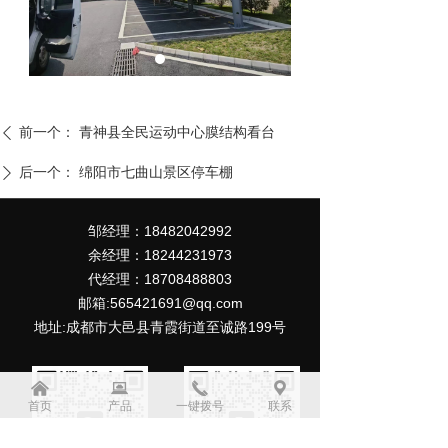
前一个：
青神县全民运动中心膜结构看台
ꄴ
后一个：
绵阳市七曲山景区停车棚
ꄲ
邹经理：18482042992
余经理：18244231973
代经理：18708488803
邮箱:565421691@qq.com
地址:成都市大邑县青霞街道至诚路199号
낀
뀵
끅
끇
首页
产品
一键拨号
联系