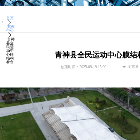
首页
置：
ꄲ
案例
中心
ꄲ
青神
县全
民运
动中
青神县全民运动中心膜结
心膜
结构
看台
浏览量
创建时间：
2025-09-19
15:00
넶