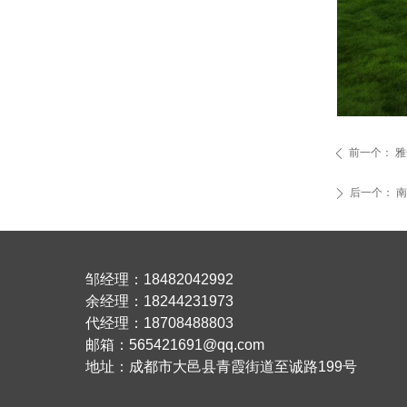
前一个：
雅
ꄴ
后一个：
南
ꄲ
邹经理：18482042992
余经理：18244231973
代经理：18708488803
邮箱：565421691@qq.com
地址：成都市大邑县青霞街道至诚路199号